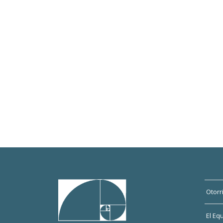
Otorr
El Eq