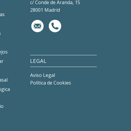
c/ Conde de Aranda, 15
28001 Madrid
tas
s
s
ejos
LEGAL
ar
Aviso Legal
asal
Política de Cookies
ógica
io