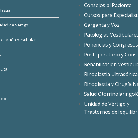
Consejos al Paciente
lastia
Cursos para Especialis
Garganta y Voz
idad de Vértigo
Patologías Vestibulare
ilitación Vestibular
Ponencias y Congreso
Postoperatorio y Cons
a
Rehabilitación Vestibul
 Cita
Rinoplastia Ultrasónica
Rinoplastia y Cirugía N
Salud Otorrinolaringol
cto
Unidad de Vértigo y
Trastornos del equilibr