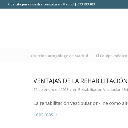
Pida cita para nuestra consulta en Madrid | 673 893 103
Otorrinolaringólogo en Madrid
El Equipo médico
VENTAJAS DE LA REHABILITACIÓN
/
12 de enero de 2023
en
Rehabilitación Vestibular
,
Uni
La rehabilitación vestibular on-line como al
Leer más